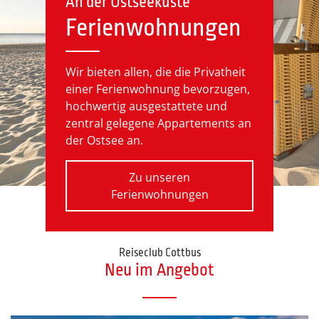
An der Ostseeküste
Ferienwohnungen
Wir bieten allen, die die Privatheit
einer Ferienwohnung bevorzugen,
hochwertig ausgestattete und
zentral gelegene Appartements an
der Ostsee an.
Zu unseren
Ferienwohnungen
Reiseclub Cottbus
Neu im Angebot