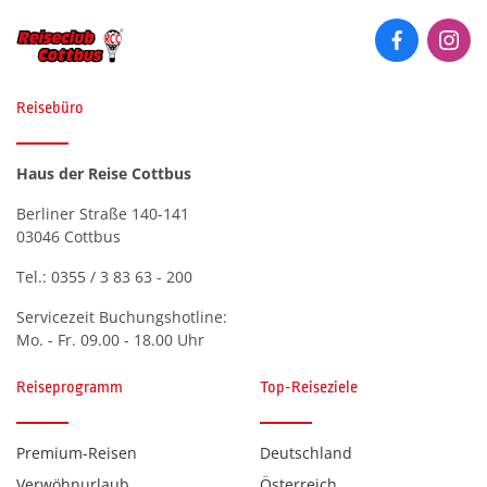
Historie
Silveste
Städter
Kurreisen
Premium Plus BistroBus-
Städtere
Anfahrt
Reisen
Wander- 
Kurzreisen
Wander- 
(Premiu
Kontakt
Reisebüro
Rundreisen (Premium)
Rundreisen
Winterr
Winterr
Katalog anfordern
Haus der Reise Cottbus
Themenreisen (Premium)
Tagesfahrten &
Gutscheinbestellung
Berliner Straße 140-141
Veranstaltungen
Urlaubsreisen (Premium)
03046 Cottbus
Newsletter
Themenreisen
Verwöhnurlaub & Kurreisen
Tel.:
0355 / 3 83 63 - 200
(Premium)
Häufige Fragen
Servicezeit Buchungshotline:
Urlaubsreisen
Mo. - Fr. 09.00 - 18.00 Uhr
Verwöhnurlaub
Reiseprogramm
Top-Reiseziele
Premium-Reisen
Deutschland
Verwöhnurlaub
Österreich