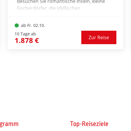
Besuchen Sie romantische Inseln, kleine
Fischerdörfer, die idyllischen
Hafenstädtchen Trogir und Hvar, den
Geburtsort des Weltreisenden Marco Polo –
ab Fr. 02.10.
die Insel Korcula und nicht zuletzt die Perle
10 Tage ab
der Adria – Dubrovnik. In einsamen
Zur Reise
1.878 €
Badebuchten geht Ihre Yacht vor Anker,
damit Sie im kristallklaren Wasser baden
und schwimmen können. Ein großes
Starligth Express
Sonnendeck auf der Yacht lädt zum Sonnen
und Relaxen ein. Verwöhnt werden Sie
kulinarisch an Bord entweder mit Mittag-
oder Abendessen, das die Crew für Sie
frisch zubereitet.
ogramm
Top-Reiseziele