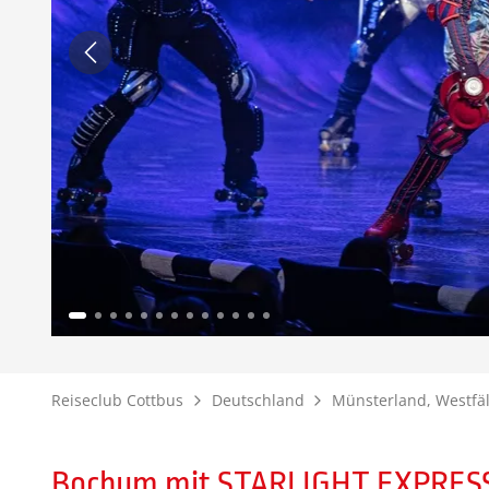
Reiseclub Cottbus
Deutschland
Münsterland, Westfäl
Bochum mit STARLIGHT EXPRES