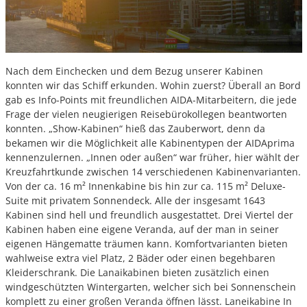
Nach dem Einchecken und dem Bezug unserer Kabinen
konnten wir das Schiff erkunden. Wohin zuerst? Überall an Bord
gab es Info-Points mit freundlichen AIDA-Mitarbeitern, die jede
Frage der vielen neugierigen Reisebürokollegen beantworten
konnten. „Show-Kabinen“ hieß das Zauberwort, denn da
bekamen wir die Möglichkeit alle Kabinentypen der AIDAprima
kennenzulernen. „Innen oder außen“ war früher, hier wählt der
Kreuzfahrtkunde zwischen 14 verschiedenen Kabinenvarianten.
Von der ca. 16 m² Innenkabine bis hin zur ca. 115 m² Deluxe-
Suite mit privatem Sonnendeck. Alle der insgesamt 1643
Kabinen sind hell und freundlich ausgestattet. Drei Viertel der
Kabinen haben eine eigene Veranda, auf der man in seiner
eigenen Hängematte träumen kann. Komfortvarianten bieten
wahlweise extra viel Platz, 2 Bäder oder einen begehbaren
Kleiderschrank. Die Lanaikabinen bieten zusätzlich einen
windgeschützten Wintergarten, welcher sich bei Sonnenschein
komplett zu einer großen Veranda öffnen lässt. Laneikabine In