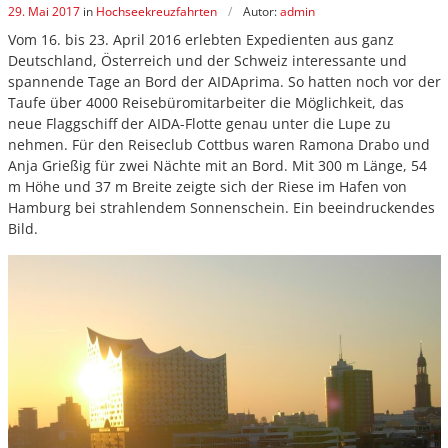
Historie
29. Mai 2017
in
Hochseekreuzfahrten
Autor:
admin
Silveste
Städter
Kurreisen
Premium Plus BistroBus-
Städtere
Vom 16. bis 23. April 2016 erlebten Expedienten aus ganz
Anfahrt
Deutschland, Österreich und der Schweiz interessante und
Reisen
Wander- 
spannende Tage an Bord der AIDAprima. So hatten noch vor der
Kurzreisen
Wander- 
(Premiu
Kontakt
Taufe über 4000 Reisebüromitarbeiter die Möglichkeit, das
Rundreisen (Premium)
neue Flaggschiff der AIDA-Flotte genau unter die Lupe zu
Rundreisen
Winterr
Winterr
nehmen. Für den Reiseclub Cottbus waren Ramona Drabo und
Katalog anfordern
Themenreisen (Premium)
Anja Grießig für zwei Nächte mit an Bord. Mit 300 m Länge, 54
Tagesfahrten &
m Höhe und 37 m Breite zeigte sich der Riese im Hafen von
Gutscheinbestellung
Veranstaltungen
Urlaubsreisen (Premium)
Hamburg bei strahlendem Sonnenschein. Ein beeindruckendes
Bild.
Newsletter
Themenreisen
Verwöhnurlaub & Kurreisen
(Premium)
Häufige Fragen
Urlaubsreisen
Verwöhnurlaub