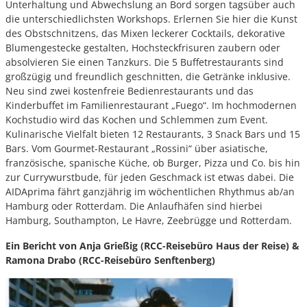
Unterhaltung und Abwechslung an Bord sorgen tagsüber auch
die unterschiedlichsten Workshops. Erlernen Sie hier die Kunst
des Obstschnitzens, das Mixen leckerer Cocktails, dekorative
Blumengestecke gestalten, Hochsteckfrisuren zaubern oder
absolvieren Sie einen Tanzkurs. Die 5 Buffetrestaurants sind
großzügig und freundlich geschnitten, die Getränke inklusive.
Neu sind zwei kostenfreie Bedienrestaurants und das
Kinderbuffet im Familienrestaurant „Fuego“. Im hochmodernen
Kochstudio wird das Kochen und Schlemmen zum Event.
Kulinarische Vielfalt bieten 12 Restaurants, 3 Snack Bars und 15
Bars. Vom Gourmet-Restaurant „Rossini“ über asiatische,
französische, spanische Küche, ob Burger, Pizza und Co. bis hin
zur Currywurstbude, für jeden Geschmack ist etwas dabei. Die
AIDAprima fährt ganzjährig im wöchentlichen Rhythmus ab/an
Hamburg oder Rotterdam. Die Anlaufhäfen sind hierbei
Hamburg, Southampton, Le Havre, Zeebrügge und Rotterdam.
Ein Bericht von Anja Grießig (RCC-Reisebüro Haus der Reise) &
Ramona Drabo (RCC-Reisebüro Senftenberg)