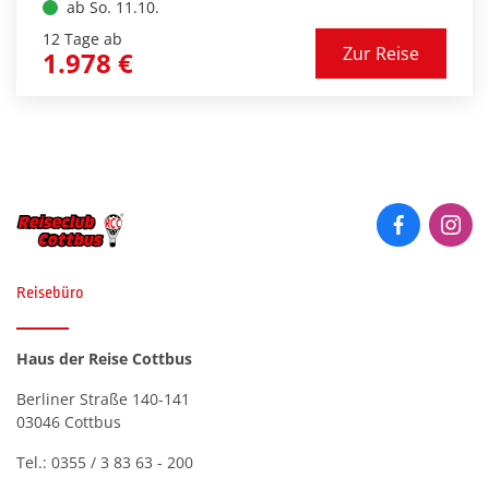
Bevölkerungsgruppen. Hier treffen Abendland
ab So. 11.10.
und Morgenland zusammen. Lassen Sie sich
12 Tage ab
Zur Reise
begeistern von der Vielfalt täglich wechselnder
1.978 €
Eindrücke und genießen Sie die Besonderheiten
der Hotels, die wir für Sie ausgesucht haben!
Reisebüro
Haus der Reise Cottbus
Berliner Straße 140-141
03046 Cottbus
Tel.:
0355 / 3 83 63 - 200