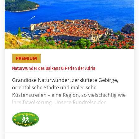
PREMIUM
Naturwunder des Balkans & Perlen der Adria
Grandiose Naturwunder, zerklüftete Gebirge,
orientalische Städte und malerische
Küstenstreifen – eine Region, so vielschichtig wie
ihre Bevölkerung. Unsere Rundreise der
Superlative führt Sie in eine Region voller
Kontraste mit märchenhaften Seen, karstigen
Gebirgen, lieblichen Küs­tenstreifen und einem
Schmelztiegel der unterschiedlichsten