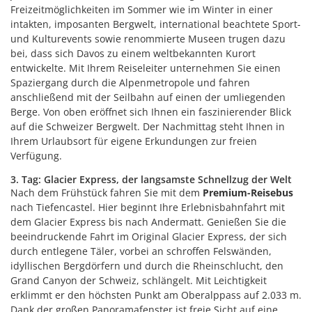
Freizeitmöglichkeiten im Sommer wie im Winter in einer
intakten, imposanten Bergwelt, international beachtete Sport-
und Kulturevents sowie renommierte Museen trugen dazu
bei, dass sich Davos zu einem weltbekannten Kurort
entwickelte. Mit Ihrem Reiseleiter unternehmen Sie einen
Spaziergang durch die Alpenmetropole und fahren
anschließend mit der Seilbahn auf einen der umliegenden
Berge. Von oben eröffnet sich Ihnen ein faszinierender Blick
auf die Schweizer Bergwelt. Der Nachmittag steht Ihnen in
Ihrem Urlaubsort für eigene Erkundungen zur freien
Verfügung.
3. Tag: Glacier Express, der langsamste Schnellzug der Welt
Nach dem Frühstück fahren Sie mit dem
Premium-Reisebus
nach Tiefencastel. Hier beginnt Ihre Erlebnisbahnfahrt mit
dem Glacier Express bis nach Andermatt. Genießen Sie die
beeindruckende Fahrt im Original Glacier Express, der sich
durch entlegene Täler, vorbei an schroffen Felswänden,
idyllischen Bergdörfern und durch die Rheinschlucht, den
Grand Canyon der Schweiz, schlängelt. Mit Leichtigkeit
erklimmt er den höchsten Punkt am Oberalppass auf 2.033 m.
Dank der großen Panoramafenster ist freie Sicht auf eine