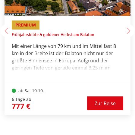
PREMIUM
Frühjahrsblüte & goldener Herbst am Balaton
Mit einer Länge von 79 km und im Mittel fast 8
km in der Breite ist der Balaton nicht nur der
größte Binnensee in Europa. Aufgrund der
geringen Tiefe von gerade einmal 3,25 m im
Durchschnitt heizt sich der See gerade im
Sommer sehr schnell auf und lockt nicht zuletzt
deshalb unzählige Besucher. Doch auch die
ab Sa. 10.10.
Regionen an seinen Ufern haben vieles zu
6 Tage ab
Kreisviadukt Brusio
Zur Reise
bieten. Lernen Sie auf dieser Reise u. a. die
777 €
„Ungarische Toskana“ näher kennen und
© Hassan - stock.adobe.com
erfahren Sie manches Wissenswerte über einen
sehenswerten Landstrich.