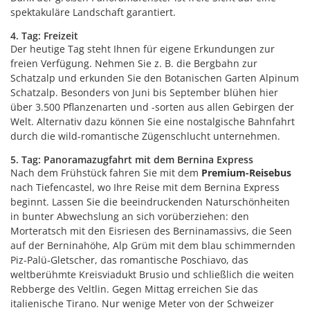
spektakuläre Landschaft garantiert.
4. Tag: Freizeit
Der heutige Tag steht Ihnen für eigene Erkundungen zur
freien Verfügung. Nehmen Sie z. B. die Bergbahn zur
Schatzalp und erkunden Sie den Botanischen Garten Alpinum
Schatzalp. Besonders von Juni bis September blühen hier
über 3.500 Pflanzenarten und -sorten aus allen Gebirgen der
Welt. Alternativ dazu können Sie eine nostalgische Bahnfahrt
durch die wild-romantische Zügenschlucht unternehmen.
5. Tag: Panoramazugfahrt mit dem Bernina Express
Nach dem Frühstück fahren Sie mit dem
Premium-Reisebus
nach Tiefencastel, wo Ihre Reise mit dem Bernina Express
beginnt. Lassen Sie die beeindruckenden Naturschönheiten
in bunter Abwechslung an sich vorüberziehen: den
Morteratsch mit den Eisriesen des Berninamassivs, die Seen
auf der Berninahöhe, Alp Grüm mit dem blau schimmernden
Piz-Palü-Gletscher, das romantische Poschiavo, das
weltberühmte Kreisviadukt Brusio und schließlich die weiten
Rebberge des Veltlin. Gegen Mittag erreichen Sie das
italienische Tirano. Nur wenige
Meter von der Schweizer