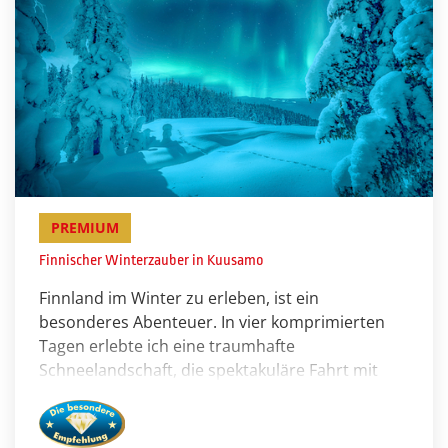
möchte und kann Ihnen diese Reise mit voller
Begeisterung empfehlen – ein Winterabenteuer,
das Sie nie vergessen werden. Ihr Stephan
Goldhahn, Geschäftsführer & Reiseleiter
PREMIUM
Finnischer Winterzauber in Kuusamo
Finnland im Winter zu erleben, ist ein
besonderes Abenteuer. In vier komprimierten
Tagen erlebte ich eine traumhafte
Schneelandschaft, die spektakuläre Fahrt mit
dem Motorschlitten, eine Winterwanderung mit
Schneeschuhen, die liebenswerten Rentiere auf
einer Farm, natürlich die Beobachtungen des