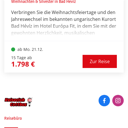
Weihnachten & Silvester in Bad Heviz
Verbringen Sie die Weihnachtsfeiertage und den
Jahreswechsel im bekannten ungarischen Kurort
Bad Hévíz im Hotel Európa Fit, in dem Sie mit der
gewohnten Herzlichkeit, musikalischen
Darbietungen und kulinarischen Erlebnissen
verwöhnt werden. Entspannen Sie am größten
ab Mo. 21.12.
natürlichen Thermalsee der Welt, dessen
15 Tage ab
Temperatur selbst im Winter nicht unter 25° C
Zur Reise
1.798 €
fällt, und vergessen Sie Ihren Alltagstress.
Genießen Sie die festliche
Weihnachtsatmosphäre und rutschen Sie bei
einem unterhaltsamen Silvesterprogramm gut
gelaunt ins neue Jahr.
Reisebüro