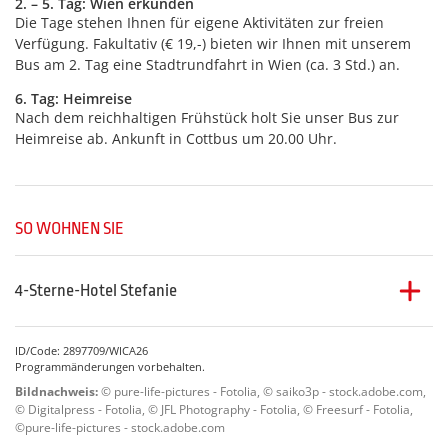
2. – 5. Tag: Wien erkunden
Die Tage stehen Ihnen für eigene Aktivitäten zur freien
Verfügung. Fakultativ (€ 19,-) bieten wir Ihnen mit ­unserem
Bus am 2. Tag eine Stadtrundfahrt in Wien (ca. 3 Std.) an.
6. Tag: Heimreise
Nach dem reichhaltigen Frühstück holt Sie unser Bus zur
Heimreise ab. Ankunft in Cottbus um 20.00 Uhr.
SO WOHNEN SIE
4-Sterne-Hotel Stefanie
Hotel des Jahres 2016
ID/Code: 2897709/WICA26
Das
4-Sterne-Hotel Stefanie
, in dem wir seit 25 Jahren
Programmänderungen vorbehalten.
begeisterte Gäste unterbringen,
befindet sich nur ca. 15
Bildnachweis:
© pure-life-pictures - Fotolia, © saiko3p - stock.adobe.com,
Gehminuten vom Stephansdom in Wien entfernt und ist
© Digitalpress - Fotolia, © JFL Photography - Fotolia, © Freesurf - Fotolia,
mit hohem Komfort ausgestattet. Die stilvoll eingerichteten
©pure-life-pictures - stock.adobe.com
Zimmer sind mit Bad od. DU/WC, Föhn, TV, Tel., Safe,