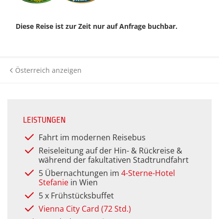
Historie
Silveste
Städter
Kurreisen
Premium Plus BistroBus-
Städtere
Anfahrt
Diese Reise ist zur Zeit nur auf Anfrage buchbar.
Reisen
Wander- 
Kurzreisen
Wander- 
(Premiu
Kontakt
Rundreisen (Premium)
Rundreisen
Winterr
Österreich anzeigen
Winterr
Katalog anfordern
Themenreisen (Premium)
Tagesfahrten &
Gutscheinbestellung
Veranstaltungen
Urlaubsreisen (Premium)
Newsletter
LEISTUNGEN
Themenreisen
Verwöhnurlaub & Kurreisen
Fahrt im modernen Reisebus
(Premium)
Häufige Fragen
Urlaubsreisen
Reiseleitung auf der Hin- & Rückreise &
während der fakultativen Stadtrundfahrt
Verwöhnurlaub
5 Übernachtungen im
4-Sterne-Hotel
Stefanie
in Wien
5 x Frühstücksbuffet
Vienna City Card (72 Std.)