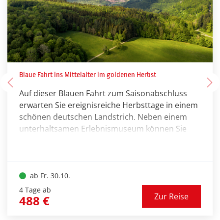
Blaue Fahrt ins Mittelalter im goldenen Herbst
Auf dieser Blauen Fahrt zum Saisonabschluss
erwarten Sie ereignisreiche Herbsttage in einem
schönen deutschen Landstrich. Neben einem
unterhaltsamen Erlebnismuseum können Sie
sich auf eine bunte Mischung aus historischer
Baukunst sowie landschaftlicher Schönheit
freuen. Seien Sie in einem der max. zwei
modernen Reisebusse dabei!
ab Fr. 30.10.
4 Tage ab
Zur Reise
488 €