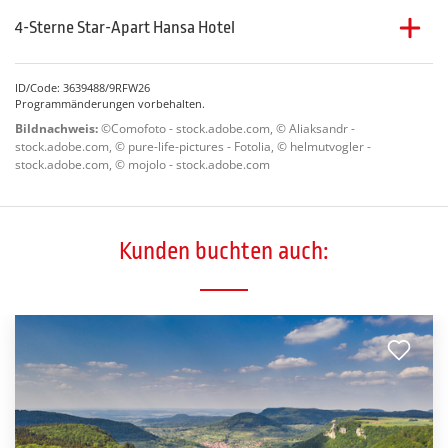
4-Sterne Star-Apart Hansa Hotel
Das
4-Sterne Star-Apart Hansa Hotel
befindet sich im
Zentrum von Wiesbaden, nur 500 m vom Marktplatz
ID/Code: 3639488/9RFW26
entfernt. Die im Art-Deco-Stil eingerichteten Zimmer sind
Programmänderungen vorbehalten.
mit Bad od. DU/WC, Föhn, TV, Tel., Minibar, Safe und
Bildnachweis:
©Comofoto - stock.adobe.com, © Aliaksandr -
Nespresso-Maschine ausgestattet. Das Hotel verfügt über
stock.adobe.com, © pure-life-pictures - Fotolia, © helmutvogler -
Restaurant, Bistro, Bar, Lift, Sauna und Fitnessraum.
stock.adobe.com, © mojolo - stock.adobe.com
Kunden buchten auch: