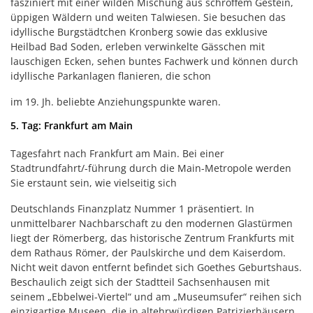
fasziniert mit einer wilden Mischung aus schroffem Gestein,
üppigen Wäldern und weiten Talwiesen. Sie besuchen das
idyllische Burgstädtchen Kronberg sowie das exklusive
Heilbad Bad Soden, erleben verwinkelte Gässchen mit
lauschigen Ecken, sehen buntes Fachwerk und können durch
idyllische Parkanlagen flanieren, die schon
im 19. Jh. beliebte Anziehungspunkte waren.
5. Tag: Frankfurt am Main
Tagesfahrt nach Frankfurt am Main. Bei einer
Stadtrundfahrt/-führung durch die Main-Metropole werden
Sie erstaunt sein, wie vielseitig sich
Deutschlands Finanzplatz Nummer 1 präsentiert. In
unmittelbarer Nachbarschaft zu den modernen Glastürmen
liegt der Römerberg, das historische Zentrum Frankfurts mit
dem Rathaus Römer, der Paulskirche und dem Kaiserdom.
Nicht weit davon entfernt befindet sich Goethes Geburtshaus.
Beschaulich zeigt sich der Stadtteil Sachsenhausen mit
seinem „Ebbelwei-Viertel“ und am „Museumsufer“ reihen sich
einzigartige Museen, die in altehrwürdigen Patrizierhäusern