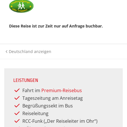
Historie
Silveste
Städter
Kurreisen
Premium Plus BistroBus-
Städtere
Anfahrt
Reisen
Wander- 
Kurzreisen
Wander- 
Diese Reise ist zur Zeit nur auf Anfrage buchbar.
(Premiu
Kontakt
Rundreisen (Premium)
Rundreisen
Winterr
Winterr
Katalog anfordern
Themenreisen (Premium)
Tagesfahrten &
Deutschland anzeigen
Gutscheinbestellung
Veranstaltungen
Urlaubsreisen (Premium)
Newsletter
Themenreisen
Verwöhnurlaub & Kurreisen
(Premium)
LEISTUNGEN
Häufige Fragen
Urlaubsreisen
Fahrt im
Premium-Reisebus
Verwöhnurlaub
Tageszeitung am Anreisetag
Begrüßungssekt im Bus
Reiseleitung
RCC-Funk („Der Reiseleiter im Ohr“)