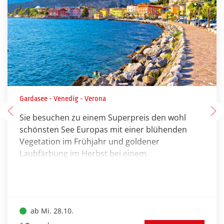
Gardasee - Venedig - Verona
Sie besuchen zu einem Superpreis den wohl
schönsten See Europas mit einer blühenden
Vegetation im Frühjahr und goldener
Laubfärbung im Herbst bei einem
hervorragenden Klima. Bei einer
Ganztagespanoramafahrt können Sie den
Gardasee kennenlernen oder wieder besuchen.
Es bleibt an den restlichen Tagen ausreichend
ab Mi. 28.10.
Aurora Borealis über dem
Zeit zum Erholen bei Wanderungen oder Sie
frostigen Wald