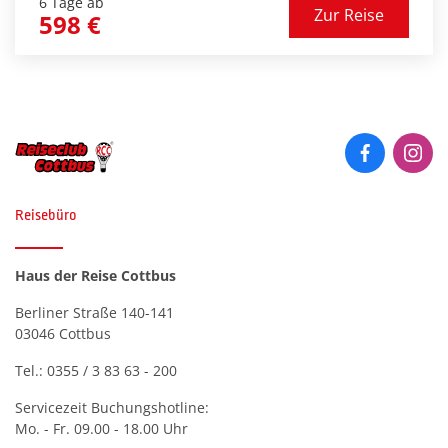
nehmen an unseren fakultativen Fahrten in die
6 Tage ab
Zur Reise
598 €
weltberühmte Lagunenstadt Venedig und in die
© jenyateua - stock.adobe.com
Bergwelt der Dolomiten teil.
Reisebüro
Haus der Reise Cottbus
Berliner Straße 140-141
03046 Cottbus
Tel.:
0355 / 3 83 63 - 200
Servicezeit Buchungshotline:
Mo. - Fr. 09.00 - 18.00 Uhr