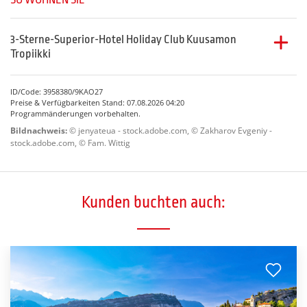
Ø Tagestemperatur
-10 °C
Ø Nachttemperatur
-14 °C
3-Sterne-Superior-Hotel Holiday Club Kuusamon
Tropiikki
Das
3-Sterne-Superior-Hotel Holiday Club Kuusamon
Tropiikki
befindet sich in Kuusamo. Hier wohnen Sie
ID/Code: 3958380/9KAO27
umgeben von Seen und Wäldern. Die Zimmer sind mit
Preise & Verfügbarkeiten Stand: 07.08.2026 04:20
DU/WC, Föhn, TV und Minibar ausgestattet. Das Hotel
Programmänderungen vorbehalten.
verfügt über Restaurants, Bar, Lift, Activity Park und
Bildnachweis:
© jenyateua - stock.adobe.com, © Zakharov Evgeniy -
tropisches Bad mit Sauna- und Wellnessabteilung.
stock.adobe.com, © Fam. Wittig
Alternativ können Sie auch im Apartment (2 Schlafzimmer)
mit Kamin & Sauna wohnen und die Einrichtungen des
Hotels nutzen.
Kunden buchten auch:
Achtung: Es erfolgt nur 1x Zimmerreinigung!