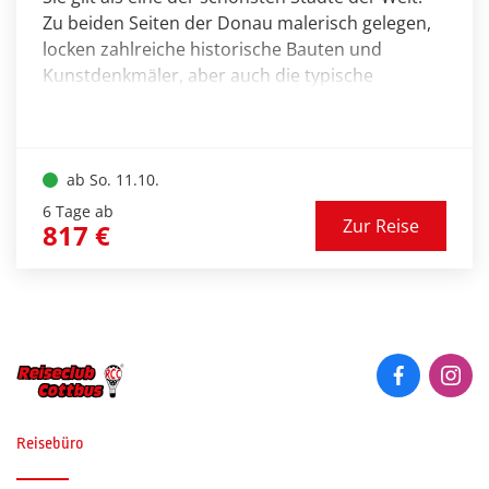
Zu beiden Seiten der Donau malerisch gelegen,
locken zahlreiche historische Bauten und
Kunstdenkmäler, aber auch die typische
Atmosphäre von Budapest zu jeder Jahreszeit zu
einem Besuch. Hügeliges Buda, flaches Pest – da
ist Abwechslung vorprogrammiert.
ab So. 11.10.
6 Tage ab
Zur Reise
817 €
Reisebüro