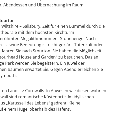
en. Abendessen und Übernachtung im Raum
Stourton
t Wiltshire – Salisbury. Zeit für einen Bummel durch die
Kathedrale mit dem höchsten Kirchturm
m berühmten Megalithmonument Stonehenge. Noch
, seine Bedeutung ist nicht geklärt. Totenkult oder
ahren Sie nach Stourton. Sie haben die Möglichkeit,
Stourhead House and Garden“ zu besuchen. Das an
 Park werden Sie begeistern. Ein Juwel der
hen Bäumen erwartet Sie. Gegen Abend ­erreichen Sie
lymouth.
ten Landsitz Cornwalls. In Anwesen wie diesen wohnen
nwall sind romantische Küstenorte. Im idyllischen
us „Karussell des Lebens“ gedreht. Kleine
uf einem Hügel oberhalb des Hafens.