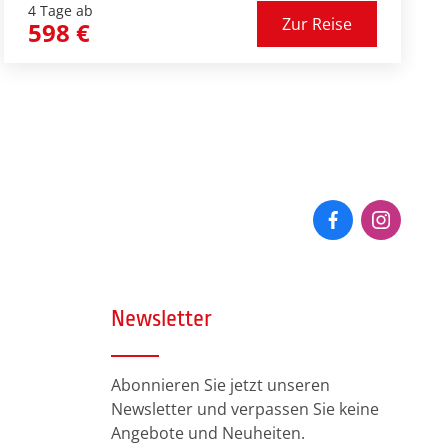
Perfekt für alle, die Erholung,
4 Tage ab
Zur Reise
598 €
Naturerlebnisse und eine Prise nordischen
Zaubers suchen. Entdecken Sie Rügen neu –
pur, authentisch und berührend.
Newsletter
Abonnieren Sie jetzt unseren
Newsletter und verpassen Sie keine
Angebote und Neuheiten.