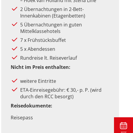
– Hoek van Holland mit Stena Line
2 Übernachtungen in 2-Bett-
Innenkabinen (Etagenbetten)
5 Übernachtungen in guten
Mittelklassehotels
7 x Frühstücksbuffet
5 x Abendessen
Rundreise lt. Reiseverlauf
Nicht im Preis enthalten:
weitere Eintritte
ETA-Einreisegebühr: € 30,- p. P. (wird
durch den RCC besorgt)
Reisedokumente:
Reisepass
REISE