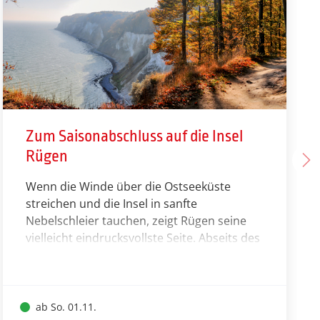
Zum Saisonabschluss auf die Insel
Rügen
Wenn die Winde über die Ostseeküste
streichen und die Insel in sanfte
Nebelschleier tauchen, zeigt Rügen seine
vielleicht eindrucksvollste Seite. Abseits des
Sommertrubels entfaltet sich eine stille,
kraftvolle Landschaft: majestätische
Kreidefelsen, leere Strände, mystische
Wälder und romantische Lichtstimmungen.
ab So. 01.11.