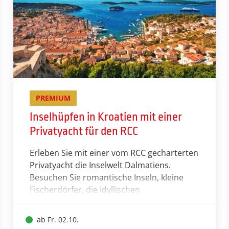
PREMIUM
Inselhüpfen in Kroatien mit einer
Privatyacht für den RCC
Erleben Sie mit einer vom RCC gecharterten
Privatyacht die Inselwelt Dalmatiens.
Besuchen Sie romantische Inseln, kleine
Fischerdörfer, die idyllischen
Hafenstädtchen Trogir und Hvar, den
Geburtsort des Weltreisenden Marco Polo –
ab Fr. 02.10.
die Insel Korcula und nicht zuletzt die Perle