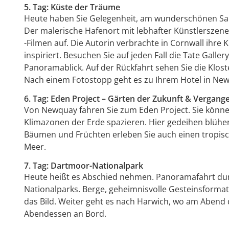
5. Tag: Küste der Träume
Heute haben Sie Gelegenheit, am wunderschönen San
Der malerische Hafenort mit lebhafter Künstlerszene 
-Filmen auf. Die Autorin verbrachte in Cornwall ihre
inspiriert. Besuchen Sie auf jeden Fall die Tate Galle
Panoramablick. Auf der Rückfahrt sehen Sie die Klost
Nach einem Fotostopp geht es zu Ihrem Hotel in New
6. Tag: Eden Project – Gärten der Zukunft & Vergang
Von Newquay fahren Sie zum Eden Project. Sie könne
Klima­zonen der Erde spazieren. Hier gedeihen blüh
Bäumen und Früchten erleben Sie auch einen tropis
Meer.
7. Tag: Dartmoor-Nationalpark
Heute heißt es Abschied nehmen. Panorama­fahrt du
Nationalparks. Berge, geheimnisvolle Gesteinsformat
das Bild. Weiter geht es nach Harwich, wo am Abend 
Abendessen an Bord.