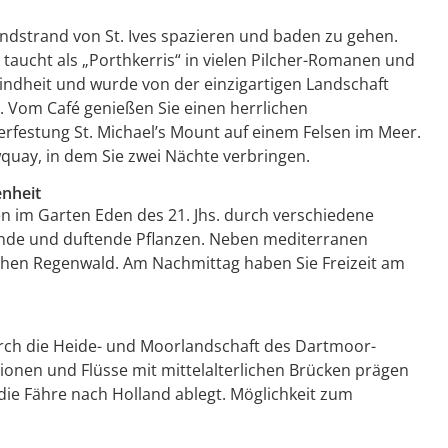
dstrand von St. Ives spazieren und baden zu gehen.
taucht als „Porthkerris“ in vielen Pilcher-Romanen und
 Kindheit und wurde von der einzigartigen Landschaft
ry. Vom Café genießen Sie einen herrlichen
erfestung St. Michael’s Mount auf einem Felsen im Meer.
quay, in dem Sie zwei Nächte verbringen.
enheit
n im Garten Eden des 21. Jhs. durch verschiedene
ende und duftende Pflanzen. Neben mediterranen
chen Regenwald. Am Nachmittag haben Sie Freizeit am
rch die Heide- und Moorlandschaft des Dartmoor-
ionen und Flüsse mit mittelalterlichen Brücken prägen
die Fähre nach Holland ablegt. Möglichkeit zum