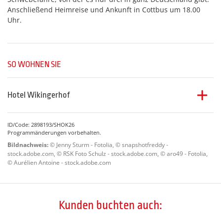
Anschließend Heimreise und Ankunft in Cottbus um 18.00
Uhr.
SO WOHNEN SIE
Hotel Wikingerhof
Das im friesischen Stil gebaute
Hotel Wikingerhof
befindet
sich in Kropp in Schleswig-Holstein, ca. 24 km von
ID/Code: 2898193/SHOK26
Schleswig entfernt. Die gemütlich eingerichteten Zimmer
Programmänderungen vorbehalten.
sind mit DU/WC, Föhn, TV und Tel. ausgestattet. Das Hotel
Bildnachweis:
© Jenny Sturm - Fotolia, © snapshotfreddy -
verfügt über Restaurant, Bar, Biergarten, Garten mit Teich
stock.adobe.com, © RSK Foto Schulz - stock.adobe.com, © aro49 - Fotolia,
und Lift.
© Aurélien Antoine - stock.adobe.com
Kunden buchten auch: