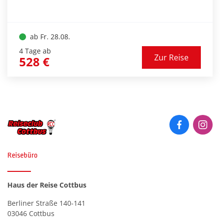
Kutschfahrt durch die wunderschöne
Naturlandschaft der Heide und entdecken die
Besonderheiten der Stadt Lüneburg. Der
Höhepunkt dieser Reise ist das jähr­liche und
ab Fr. 28.08.
traditionsreiche Heideblütenfest in
4 Tage ab
Zur Reise
528 €
Schneverdingen.
Strandhaus in Sankt Peter-
Ording
© Jenny Sturm - Fotolia
Reisebüro
Haus der Reise Cottbus
Berliner Straße 140-141
03046 Cottbus