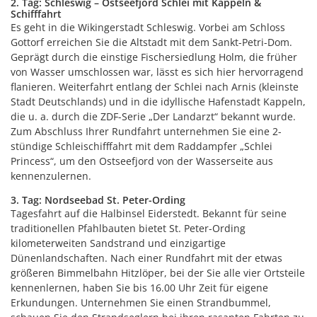
2. Tag: Schleswig – Ostseefjord Schlei mit Kappeln &
Schifffahrt
Es geht in die Wikingerstadt Schleswig. Vorbei am Schloss
Gottorf erreichen Sie die Altstadt mit dem Sankt-Petri-Dom.
Geprägt durch die einstige Fischersiedlung Holm, die früher
von Wasser umschlossen war, lässt es sich hier hervorragend
flanieren. Weiterfahrt entlang der Schlei nach Arnis (kleinste
Stadt Deutschlands) und in die idyllische Hafenstadt Kappeln,
die u. a. durch die ZDF-Serie „Der Landarzt“ bekannt wurde.
Zum Abschluss Ihrer Rundfahrt unternehmen Sie eine 2-
stündige Schleischifffahrt mit dem Raddampfer „Schlei
Princess“, um den Ostseefjord von der Wasserseite aus
kennenzulernen.
3. Tag: Nordseebad St. Peter-Ording
Tagesfahrt auf die Halbinsel Eiderstedt. Bekannt für seine
traditionellen Pfahlbauten bietet St. Peter-Ording
kilometerweiten Sandstrand und ein­zigartige
Dünenlandschaften. Nach einer Rundfahrt mit der etwas
größeren Bimmelbahn Hitzlöper, bei der Sie alle vier Ortsteile
kennenlernen, haben Sie bis 16.00 Uhr Zeit für eigene
Erkundungen. Unternehmen Sie einen Strandbummel,