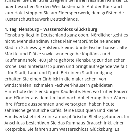
schauen Sie den Strandseglern bei ihren rasanten Fahrten zu
oder besuchen Sie den Westküstenpark. Auf der Rückfahrt
zum Hotel stoppen Sie am Eidersperrwerk, dem größten de
Küstenschutzbauwerk Deutschlands.
4. Tag: Flensburg – Wasserschloss Glücksburg
Flensburg liegt in Deutschland ganz oben. Nördlicher geht es
nicht. Mehr skandinavisches Flair versprüht keine andere
Stadt in Schleswig-Holstein: kleine, bunte Fischerhäuser, alte
Märkte und Plätze sowie sonnengelbe Kapitäns- und
Kaufmannshöfe. 400 Jahre gehörte Flensburg zur dänischen
Krone. Das hinterlässt Spuren und bringt aufregende Vielfalt
– für Stadt, Land und Fjord. Bei einem Stadtrundgang
erhalten Sie einen Einblick in die malerischen, von
windschiefen, schmalen Fachwerkhäusern gebildeten
Hinterhöfe der Flensburger Kaufleute. Hier, wo früher Bauern
und Händler aus dem Umland nach Ablieferung ihrer Waren
ihre Pferde ausspannten und versorgten, haben heute
zahlreiche gemütliche Cafés, feine Boutiquen und kleine
Handwerksbetriebe eine atmosphärische Bleibe gefunden. Im
Anschluss besichtigen Sie das Rumhaus Braasch inkl. einer
Kostprobe. Sie fahren zum Wasserschloss Glücksburg. Es