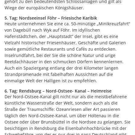
gehört zu den bedeutendsten Schlossanlagen und gilt als
Wiege der europäischen Königshäuser.
5. Tag: Nordseeinsel Föhr – Friesische Karibik
Heute unternehmen Sie eine ca. 50-minütige „Minikreuzfahrt“
von Dagebüll nach Wyk auf Föhr. Im idyllischen
Hafenstädtchen, der „Hauptstadt“ der Insel, gibt es eine
Vielzahl historischer Friesenhäuser, Geschäfte und Galerien
sowie gemütliche Restaurants und Cafés zu entdecken.
Inselrundfahrt, bei der Sie die schöne Natur und urige
Reetdachhäuser in den schmucken Dörfern kennenlernen.
Auch ein Spaziergang entlang der drei Kilometer langen
Strandpromenade mit fabelhaften Aussichten auf die
einmalige Welt der Halligen ist zu empfehlen.
6. Tag: Rendsburg – Nord-Ostsee- Kanal – Heimreise
Der Nord-Ostsee-Kanal gilt nicht nur als die meistbefahrene
künstliche Wasserstraße der Welt, sondern auch als die
Straße der Traumschiffe: Ozeanriesen aller Art passieren
täglich den Nord-Ostsee-Kanal, um über Holtenau in die
Ostsee oder über Brunsbüttel in die Nordsee zu gelangen. Sie
besichtigen in Rendsburg die Eisenbahnhochbrücke mit der
Schwebefähre, von der es nur drei in ganz Deutschland gibt.