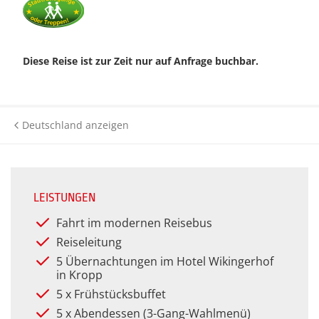
Historie
Silveste
Städter
Kurreisen
Premium Plus BistroBus-
Städtere
Anfahrt
Reisen
Wander- 
Kurzreisen
Wander- 
Diese Reise ist zur Zeit nur auf Anfrage buchbar.
(Premiu
Kontakt
Rundreisen (Premium)
Rundreisen
Winterr
Winterr
Katalog anfordern
Themenreisen (Premium)
Deutschland anzeigen
Tagesfahrten &
Gutscheinbestellung
Veranstaltungen
Urlaubsreisen (Premium)
Newsletter
Themenreisen
Verwöhnurlaub & Kurreisen
LEISTUNGEN
(Premium)
Häufige Fragen
Urlaubsreisen
Fahrt im modernen Reisebus
Reiseleitung
Verwöhnurlaub
5 Übernachtungen im Hotel Wikingerhof
in Kropp
5 x Frühstücksbuffet
5 x Abendessen (3-Gang-Wahlmenü)