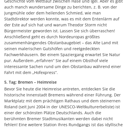
Geschichte vom Wettlauf zwischen Hase und Igel. Aber es gibt
auch manch wundersame Dinge zu berichten, z. B. von der
Jungmühle oder dem heilenden Schmied, wie man
Stadtdirektor werden konnte, was es mit dem Entenlärm auf
der Este auf sich hat und warum Theodor Storm nicht
Bürgermeister geworden ist. Lassen Sie sich überraschen!
Anschließend geht es durch Nordeuropas größtes
zusammenhängendes Obstanbaugebiet – das Alte Land mit
seinen malerischen Gutshöfen und reetgedeckten
Fachwerkhäusern. Bei einem Spaziergang erwartet Sie Natur
pur. Außerdem „erfahren“ Sie auf einem Obsthof viele
interessante Sachen rund um den Obstanbau während einer
Fahrt mit dem „Hofexpress“.
5. Tag: Bremen – Heimreise
Bevor Sie heute die Heimreise antreten, entdecken Sie die
historische Innenstadt Bremens während einer Führung. Der
Marktplatz mit dem prächtigen Rathaus und dem steinernen
Roland (seit Juni 2004 in der UNESCO-Weltkulturerbeliste) ist
einer der schönsten Plätze Deutschlands. Auch die
berühmten Bremer Stadtmusikanten werden dabei nicht
fehlen! Eine weitere Station Ihres Rundgangs ist das idyllische