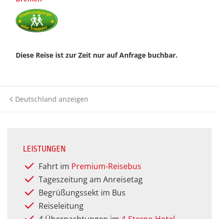
Historie
Silveste
Städter
Kurreisen
Premium Plus BistroBus-
Städtere
Anfahrt
Reisen
Wander- 
Kurzreisen
Wander- 
(Premiu
Kontakt
Diese Reise ist zur Zeit nur auf Anfrage buchbar.
Rundreisen (Premium)
Rundreisen
Winterr
Winterr
Katalog anfordern
Themenreisen (Premium)
Tagesfahrten &
Gutscheinbestellung
Deutschland anzeigen
Veranstaltungen
Urlaubsreisen (Premium)
Newsletter
Themenreisen
Verwöhnurlaub & Kurreisen
(Premium)
Häufige Fragen
Urlaubsreisen
LEISTUNGEN
Fahrt im
Premium-Reisebus
Verwöhnurlaub
Tageszeitung am Anreisetag
Begrüßungssekt im Bus
Reiseleitung
4 Übernachtungen im
4-Sterne-Hotel