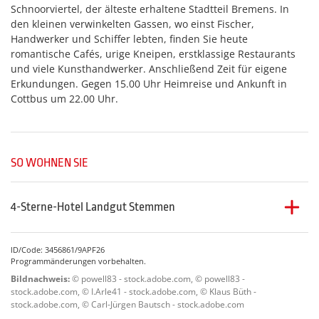
Schnoorviertel, der älteste erhaltene Stadtteil Bremens. In
den kleinen verwinkelten Gassen, wo einst Fischer,
Handwerker und Schiffer lebten, finden Sie heute
romantische Cafés, urige Kneipen, erstklassige Restaurants
und viele Kunsthandwerker. Anschließend Zeit für eigene
Erkundungen. Gegen 15.00 Uhr Heimreise und Ankunft in
Cottbus um 22.00 Uhr.
SO WOHNEN SIE
4-Sterne-Hotel Landgut Stemmen
Das familiengeführte
4-Sterne-Hotel Landgut Stemmen
befindet sich zwischen Hamburg und Bremen gelegen. Die
ID/Code: 3456861/9APF26
gemütlich eingerichteten Zimmer sind mit DU/WC, Föhn,
Programmänderungen vorbehalten.
TV, Tel. und Safe ausgestattet. Das Hotel verfügt über
Bildnachweis:
© powell83 - stock.adobe.com, © powell83 -
Restaurant, Terrasse, Bierstube, Wintergarten, Lift, Traktor-
stock.adobe.com, © I.Arle41 - stock.adobe.com, © Klaus Büth -
Museum, Kegelbahn, Finnische Sauna und Fitnessraum.
stock.adobe.com, © Carl-Jürgen Bautsch - stock.adobe.com