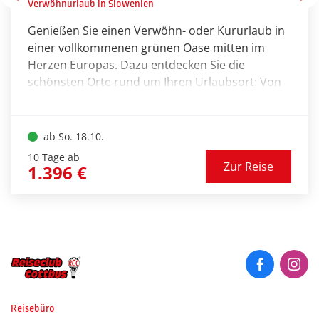
Verwöhnurlaub in Slowenien
Genießen Sie einen Verwöhn- oder Kururlaub in
einer vollkommenen grünen Oase mitten im
Herzen Europas. Dazu entdecken Sie die
schönsten Orte rund um Ihren Urlaubsort: Von
der kleinen Toskana über schönste Alpentäler
bis hin zur Hauptstadt Sloweniens ist auf jeden
Fall reichlich Abwechslung garantiert.
ab So. 18.10.
10 Tage ab
Zur Reise
1.396 €
Bremen, Marktplatz
© powell83 - stock.adobe.com
Reisebüro