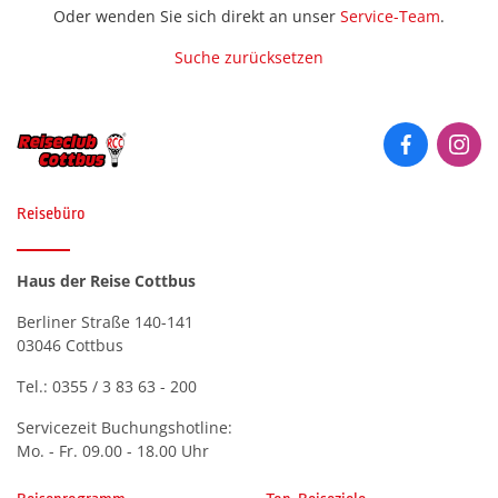
Historie
Oder wenden Sie sich direkt an unser
Service-Team
.
Silveste
Städter
Premium Plus BistroBus
(0)
Kurreisen
Premium Plus BistroBus-
Städtere
Suche zurücksetzen
Anfahrt
Romatisches Hotel
(0)
Reisen
Wander- 
Kurzreisen
Wander- 
Stadtrundgänge oder Treppen
(Premiu
Kontakt
(0)
Rundreisen (Premium)
Rundreisen
Winterr
Winterr
Katalog anfordern
Zielgebiet
Themenreisen (Premium)
Tagesfahrten &
Bosnien-Herzegowina
Gutscheinbestellung
(0)
Reisebüro
Veranstaltungen
Urlaubsreisen (Premium)
Deutschland
(0)
Newsletter
Themenreisen
Verwöhnurlaub & Kurreisen
Haus der Reise Cottbus
Finnland
(0)
(Premium)
Häufige Fragen
Berliner Straße 140-141
Frankreich
Urlaubsreisen
(0)
03046 Cottbus
Griechenland
(0)
Verwöhnurlaub
Tel.:
0355 / 3 83 63 - 200
Italien
(0)
Servicezeit Buchungshotline:
Kroatien
Mo. - Fr. 09.00 - 18.00 Uhr
(0)
Luxemburg
(0)