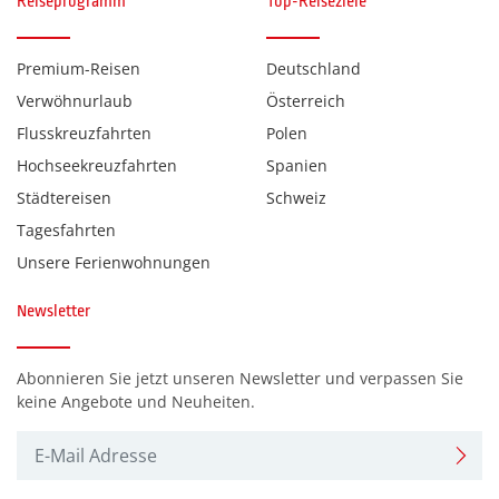
Reiseprogramm
Top-Reiseziele
Monaco
(0)
Premium-Reisen
Deutschland
Montenegro
(0)
Verwöhnurlaub
Österreich
Niederlande
(0)
Flusskreuzfahrten
Polen
Polen
(0)
Hochseekreuzfahrten
Spanien
Schweiz
(0)
Städtereisen
Schweiz
Tagesfahrten
Slowenien
(0)
Unsere Ferienwohnungen
Ungarn
(0)
Österreich
Newsletter
(0)
Abonnieren Sie jetzt unseren Newsletter und verpassen Sie
Reiseart
keine Angebote und Neuheiten.
Advent - Mehrtagesreisen
(0)
Eventreisen
(0)
Flugreisen
(0)