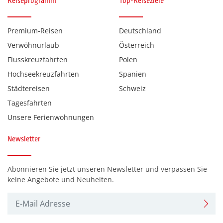
Reiseprogramm
Top-Reiseziele
Montenegro
(0)
Premium-Reisen
Deutschland
Niederlande
(0)
Verwöhnurlaub
Österreich
Polen
(0)
Flusskreuzfahrten
Polen
Schweiz
(0)
Hochseekreuzfahrten
Spanien
Slowenien
(0)
Städtereisen
Schweiz
Tagesfahrten
Ungarn
(0)
Unsere Ferienwohnungen
Österreich
(0)
Newsletter
Reiseart
Advent - Mehrtagesreisen
(0)
Abonnieren Sie jetzt unseren Newsletter und verpassen Sie
keine Angebote und Neuheiten.
Eventreisen
(0)
Flugreisen
(0)
Hochseekreuzfahrt
(0)