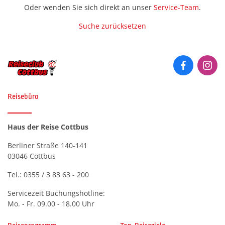
Historie
Oder wenden Sie sich direkt an unser
Service-Team
.
Silveste
Städter
Premium Plus BistroBus
(0)
Kurreisen
Premium Plus BistroBus-
Städtere
Suche zurücksetzen
Anfahrt
Romatisches Hotel
(0)
Reisen
Wander- 
Kurzreisen
Wander- 
Stadtrundgänge oder Treppen
(Premiu
Kontakt
(0)
Rundreisen (Premium)
Rundreisen
Winterr
Winterr
Katalog anfordern
Zielgebiet
Themenreisen (Premium)
Tagesfahrten &
Bosnien-Herzegowina
Gutscheinbestellung
(0)
Reisebüro
Veranstaltungen
Urlaubsreisen (Premium)
Deutschland
(0)
Newsletter
Themenreisen
Verwöhnurlaub & Kurreisen
Haus der Reise Cottbus
Finnland
(0)
(Premium)
Häufige Fragen
Berliner Straße 140-141
Frankreich
Urlaubsreisen
(0)
03046 Cottbus
Italien
(0)
Verwöhnurlaub
Tel.:
0355 / 3 83 63 - 200
Kroatien
(0)
Servicezeit Buchungshotline:
Luxemburg
Mo. - Fr. 09.00 - 18.00 Uhr
(0)
Monaco
(0)