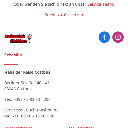
Historie
Oder wenden Sie sich direkt an unser
Service-Team
.
Silveste
Städter
Premium Plus BistroBus
(0)
Kurreisen
Premium Plus BistroBus-
Städtere
Suche zurücksetzen
Anfahrt
Romatisches Hotel
(0)
Reisen
Wander- 
Kurzreisen
Wander- 
Stadtrundgänge oder Treppen
(Premiu
Kontakt
(0)
Rundreisen (Premium)
Rundreisen
Winterr
Winterr
Katalog anfordern
Zielgebiet
Themenreisen (Premium)
Tagesfahrten &
Bosnien-Herzegowina
Gutscheinbestellung
(0)
Reisebüro
Veranstaltungen
Urlaubsreisen (Premium)
Deutschland
(0)
Newsletter
Themenreisen
Verwöhnurlaub & Kurreisen
Haus der Reise Cottbus
Finnland
(0)
(Premium)
Häufige Fragen
Berliner Straße 140-141
Frankreich
Urlaubsreisen
(0)
03046 Cottbus
Griechenland
(0)
Verwöhnurlaub
Tel.:
0355 / 3 83 63 - 200
Italien
(0)
Servicezeit Buchungshotline:
Kroatien
Mo. - Fr. 09.00 - 18.00 Uhr
(0)
Luxemburg
(0)