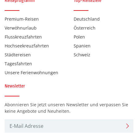
Reiseprogramm
Top-Reiseziele
Monaco
(0)
Premium-Reisen
Deutschland
Montenegro
(0)
Verwöhnurlaub
Österreich
Niederlande
(0)
Flusskreuzfahrten
Polen
Polen
(0)
Hochseekreuzfahrten
Spanien
Schweiz
(0)
Städtereisen
Schweiz
Tagesfahrten
Slowenien
(0)
Unsere Ferienwohnungen
Ungarn
(0)
Österreich
Newsletter
(0)
Abonnieren Sie jetzt unseren Newsletter und verpassen Sie
Reiseart
keine Angebote und Neuheiten.
Advent - Mehrtagesreisen
(0)
Eventreisen
(0)
Flugreisen
(0)