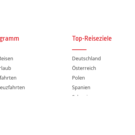
ogramm
Top-Reiseziele
eisen
Deutschland
rlaub
Österreich
fahrten
Polen
euzfahrten
Spanien
en
Schweiz
ten
rienwohnungen