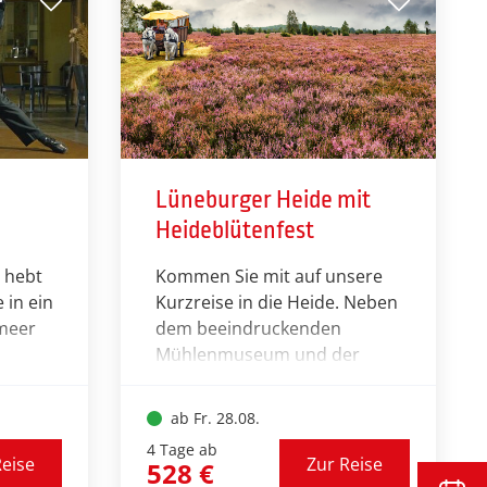
ählige
modernen Reisebusse dabei!
n so
nes.
Lüneburger Heide mit
Heideblütenfest
 hebt
Kommen Sie mit auf unsere
 in ein
Kurzreise in die Heide. Neben
meer
dem beeindruckenden
Mühlenmuseum und der
ller
niedersächsischen
Landeshauptstadt Hannover
ab Fr. 28.08.
. In
erleben Sie eine Kutschfahrt
4 Tage ab
s
durch die wunderschöne
Reise
Zur Reise
528 €
tel
Naturlandschaft der Heide