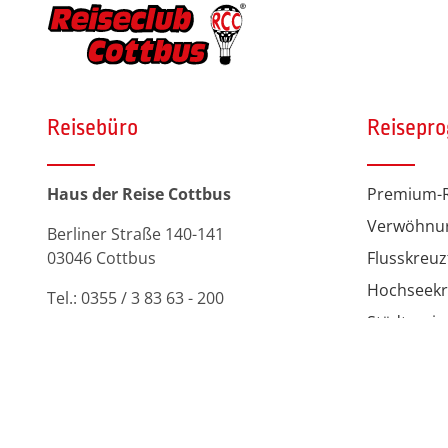
Reisebüro
Reisepr
Haus der Reise Cottbus
Premium-R
Verwöhnu
Berliner Straße 140-141
03046 Cottbus
Flusskreuz
Hochseekr
Tel.:
0355 / 3 83 63 - 200
Städtereis
Servicezeit Buchungshotline:
Tagesfahr
Mo. - Fr. 09.00 - 18.00 Uhr
Unsere Fe