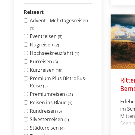
Alltag
Reiseart
Umgeb
überha
Advent - Mehrtagesreisen
(1)
Eventreisen
(5)
Flugreisen
(2)
Hochseekreuzfahrt
(1)
Kurreisen
(3)
Kurzreisen
(19)
Premium Plus BistroBus-
Ritte
Reise
(3)
Bern
Premiumreisen
(21)
Erlebe
Reisen ins Blaue
(1)
im Sch
Rundreisen
(5)
Mitten
Silvesterreisen
(1)
Seenl
Städtereisen
(4)
Pomme