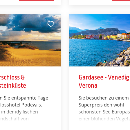
 – in dieser traumhaften
findet die Deutsche
ung wird es Ihnen
Meisterschaft der
upt nicht schwerfallen.
ProfiLeague in der Sta
und Latein Kür statt un
sorgt sicherlich für gro
Augen, wenn Sie in die
faszinierende Welt des
Tanzes eintauchen.
rschloss &
Gardasee - Venedig 
steinküste
Verona
n Sie entspannte Tage
Sie besuchen zu einem
losshotel Podewils.
Superpreis den wohl
 in der idyllischen
schönsten See Europas
andschaft von
einer blühenden Veget
rn erwarten Sie
im Frühjahr und golde