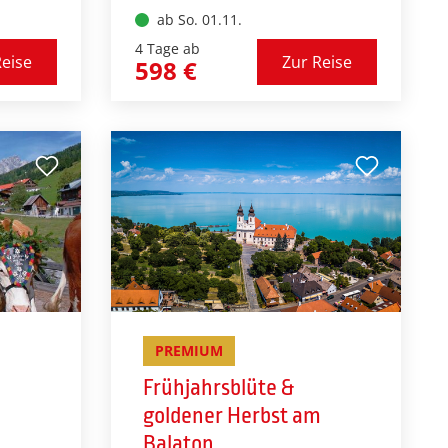
 bei
eindrucksvollste Seite.
ab So. 01.11.
Klima.
Abseits des Sommertrubels
4 Tage ab
entfaltet sich eine stille,
Reise
Zur Reise
598 €
hrt
kraftvolle Landschaft:
ee
majestätische Kreidefelsen,
der
leere Strände, mystische
 den
Wälder und romantische
ichend
Lichtstimmungen. Perfekt für
alle, die Erholung,
Naturerlebnisse und eine
Prise nordischen Zaubers
die
suchen. Entdecken Sie Rügen
stadt
neu – pur, authentisch und
gwelt
berührend.
PREMIUM
Frühjahrsblüte &
goldener Herbst am
Balaton