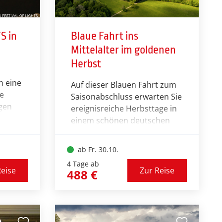
S in
Blaue Fahrt ins
Mittelalter im goldenen
Herbst
n eine
Auf dieser Blauen Fahrt zum
ie
Saisonabschluss erwarten Sie
ngen
ereignisreiche Herbsttage in
zen
einem schönen deutschen
OF
Landstrich. Neben einem
unterhaltsamen
ab Fr. 30.10.
Erlebnismuseum können Sie
4 Tage ab
sich auf eine bunte Mischung
Reise
Zur Reise
488 €
Welt.
aus historischer Baukunst
ionale
sowie landschaftlicher
e
Schönheit freuen. Seien Sie in
ße,
einem der max. zwei