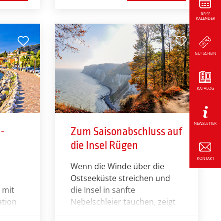
und entdecken die
REISE
KALENDER
Besonderheiten der Stadt
ndard
Lüneburg. Der Höhepunkt
d
dieser Reise ist das jähr­liche
GUTSCHEIN
ße
und traditionsreiche
Heideblütenfest in
Schneverdingen.
KATALOG
NEWSLETTER
-
Zum Saisonabschluss auf
die Insel Rügen
KONTAKT
Wenn die Winde über die
Ostseeküste streichen und
 mit
die Insel in sanfte
ation
Nebelschleier tauchen, zeigt
ner
Rügen seine vielleicht