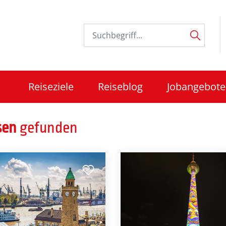
Reiseziele
Reiseblog
Jobangebote
sen
gefunden