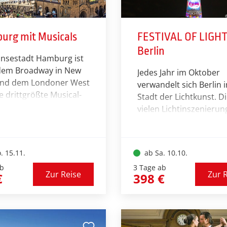
urg mit Musicals
FESTIVAL OF LIGHT
Berlin
ansestadt Hamburg ist
dem Broadway in New
Jedes Jahr im Oktober
und dem Londoner West
verwandelt sich Berlin i
e drittgrößte Musical-
Stadt der Lichtkunst. D
ole der Welt. Hier
vielen Lichtinszenieru
en Sie vier Musicals der
auf Gebäuden und Plät
lasse. Sie haben die
machen das FESTIVAL 
er Wahl: Erleben Sie die
LIGHTS zu einem der
. 15.11.
ab Sa. 10.10.
als „DER KÖNIG DER
aufwändigsten und
“, „TARZAN“, „MJ – Das
ab
3 Tage ab
bekanntesten
Zur Reise
Zur 
€
398 €
l Jackson Musical“ oder
Lichtkunstfestivals der 
CK IN DIE ZUKUNFT –
Nationale und internat
USICAL“. Die
Künstler verwandeln di
swürdigkeiten der
Hauptstadt in eine gro