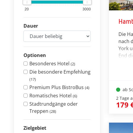
20
3000
Hamb
Dauer
Die H
nach 
York 
Optionen
End di
Metrop
Besonderes Hotel
(2)
erwart
Die besondere Empfehlung
Extrak
(17)
Qual d
Premium Plus BistroBus
(4)
ab So
Music
Romatisches Hotel
(6)
LÖWEN
2 Tage 
179 
Stadtrundgänge oder
Michae
Treppen
(28)
„ZURÜ
DAS M
Sehen
Zielgebiet