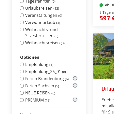
Tagesfahrten
(0)
ausge
ab Di
Urlaubsreisen
intere
(13)
5 Tage 
näher
Veranstaltungen
(0)
597 
Umgeb
Verwöhnurlaub
(4)
einzig
Weihnachts- und
ältest
Silvesterreisen
(3)
Pomm
Weihnachtsreisen
(3)
Optionen
Empfehlung
(1)
Empfehlung_26_01
(8)
Ferien Brandenburg
(6)
Ferien Sachsen
(5)
Urlau
NEUE REISEN
(6)
Erlebe
PREMIUM
(19)
mit al
für Si