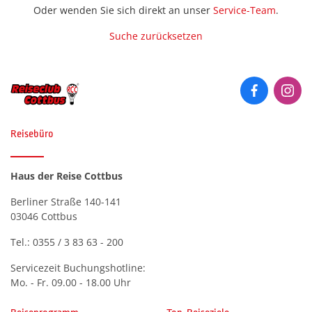
Historie
Oder wenden Sie sich direkt an unser
Service-Team
.
Silveste
Städter
Premium Plus BistroBus
(0)
Kurreisen
Premium Plus BistroBus-
Städtere
Suche zurücksetzen
Anfahrt
Romatisches Hotel
(0)
Reisen
Wander- 
Kurzreisen
Wander- 
Stadtrundgänge oder Treppen
(Premiu
Kontakt
(0)
Rundreisen (Premium)
Rundreisen
Winterr
Winterr
Katalog anfordern
Zielgebiet
Themenreisen (Premium)
Tagesfahrten &
Bosnien-Herzegowina
Gutscheinbestellung
(0)
Reisebüro
Veranstaltungen
Urlaubsreisen (Premium)
Deutschland
(0)
Newsletter
Themenreisen
Verwöhnurlaub & Kurreisen
Haus der Reise Cottbus
Finnland
(0)
(Premium)
Häufige Fragen
Berliner Straße 140-141
Frankreich
Urlaubsreisen
(0)
03046 Cottbus
Griechenland
(0)
Verwöhnurlaub
Tel.:
0355 / 3 83 63 - 200
Italien
(0)
Servicezeit Buchungshotline:
Kroatien
Mo. - Fr. 09.00 - 18.00 Uhr
(0)
Luxemburg
(0)