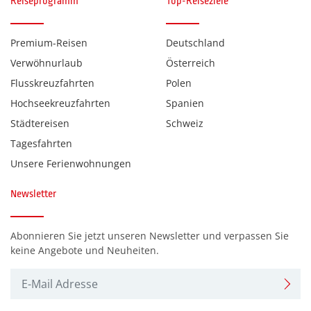
Reiseprogramm
Top-Reiseziele
Monaco
(0)
Premium-Reisen
Deutschland
Montenegro
(0)
Verwöhnurlaub
Österreich
Niederlande
(0)
Flusskreuzfahrten
Polen
Polen
(0)
Hochseekreuzfahrten
Spanien
Schweiz
(0)
Städtereisen
Schweiz
Tagesfahrten
Slowenien
(0)
Unsere Ferienwohnungen
Ungarn
(0)
Österreich
Newsletter
(0)
Abonnieren Sie jetzt unseren Newsletter und verpassen Sie
Reiseart
keine Angebote und Neuheiten.
Advent - Mehrtagesreisen
(0)
Eventreisen
(0)
Flugreisen
(0)