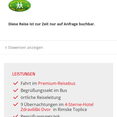
Historie
Silveste
Städter
Kurreisen
Premium Plus BistroBus-
Städtere
Anfahrt
Reisen
Wander- 
Kurzreisen
Wander- 
Diese Reise ist zur Zeit nur auf Anfrage buchbar.
(Premiu
Kontakt
Rundreisen (Premium)
Rundreisen
Winterr
Winterr
Katalog anfordern
Themenreisen (Premium)
Tagesfahrten &
Slowenien anzeigen
Gutscheinbestellung
Veranstaltungen
Urlaubsreisen (Premium)
Newsletter
Themenreisen
Verwöhnurlaub & Kurreisen
(Premium)
LEISTUNGEN
Häufige Fragen
Urlaubsreisen
Fahrt im
Premium-Reisebus
Verwöhnurlaub
Begrüßungssekt im Bus
örtliche Reiseleitung
9 Übernachtungen im
4-Sterne-Hotel
Zdraviliški Dvor
in Rimske Toplice
Begrüßungsgetränk