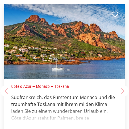
Tepidarium, Ruheraum), der Tempel der Wassernymphen
(vier authentische Steinbäder aus römischer Zeit und sechs
moderne Bäder) und das Wellnesszentrum Amalija.
Côte d’Azur – Monaco – Toskana
Südfrankreich, das Fürstentum Monaco und die
traumhafte Toskana mit ihrem milden Klima
laden Sie zu einem wunderbaren Urlaub ein.
Côte d’Azur steht für Palmen, breite
Promenaden, blauer Himmel, strahlende Sonne,